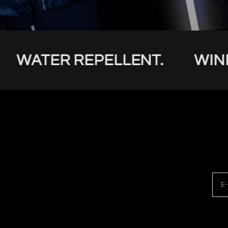
ATER REPELLENT.
WIND B
E-