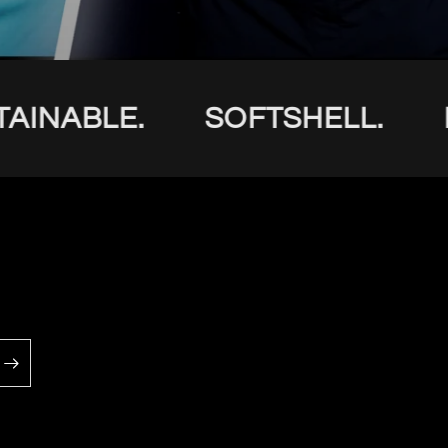
ABLE.
SOFTSHELL.
ECO